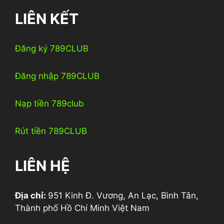
LIÊN KẾT
Đăng ký 789CLUB
Đăng nhập 789CLUB
Nạp tiền 789club
Rút tiền 789CLUB
LIÊN HỆ
Địa chỉ:
951 Kinh Đ. Vương, An Lạc, Bình Tân,
Thành phố Hồ Chí Minh Việt Nam