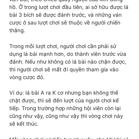
hồ. Ở trong lượt chơi đầu tiên, ai sở hữu được lá
bài 3 bích sẽ được đánh trước, và những ván
cược ở sau lượt chơi sẽ thuộc về người chiến
thắng.
Trong mỗi lượt chơi, người chơi cần phải sử
dụng lá bài mạnh hơn, do thành viên trước vừa
đánh. Nếu như không có lá bài nào chặn được,
thì người chơi sẽ mất đi quyền tham gia vào
vòng cược đó.
Ví dụ: lá bài A ra K cơ nhưng bạn không thể
chặt được, thì sẽ đến lượt của người chơi kế
tiếp. Trong trường hợp những hội viên còn lại
cũng như vậy, cũng như vậy thì vòng chơi này
sẽ kết thúc.