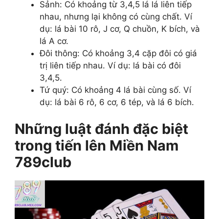
Sảnh: Có khoảng từ 3,4,5 lá lá liên tiếp
nhau, nhưng lại không có cùng chất. Ví
dụ: lá bài 10 rô, J cơ, Q chuồn, K bích, và
lá A cơ.
Đôi thông: Có khoảng 3,4 cặp đôi có giá
trị liên tiếp nhau. Ví dụ: lá bài có đôi
3,4,5.
Tứ quý: Có khoảng 4 lá bài cùng số. Ví
dụ: lá bài 6 rô, 6 cơ, 6 tép, và lá 6 bích.
Những luật đánh đặc biệt
trong tiến lên Miền Nam
789club