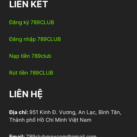
LIÊN KẾT
Đăng ký 789CLUB
Đăng nhập 789CLUB
Nạp tiền 789club
Rút tiền 789CLUB
LIÊN HỆ
Địa chỉ:
951 Kinh Đ. Vương, An Lạc, Bình Tân,
Thành phố Hồ Chí Minh Việt Nam
Email:
789clubmexcom@gmail.com