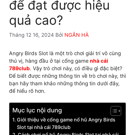
để đạt được hiệu
quả cao?
Tháng 12 16, 2024
Bởi
NGÂN HÀ
Angry Birds Slot là một trò chơi giải trí vô cùng
thú vị, hàng đầu ở tại cổng game
nhà cái
789club
. Vậy trò chơi này, có điều gì đặc biệt?
Để biết được những thông tin về trò chơi này, thì
bạn hãy tham khảo những thông tin dưới đây,
để hiểu rõ hơn.
Mục lục nội dung
Giới thiệu về cổng game nổ hũ Angry Birds
Slot tại nhà cái 789club
Cách chơi nổ hũ Angry Birds Slot tại nhà cái