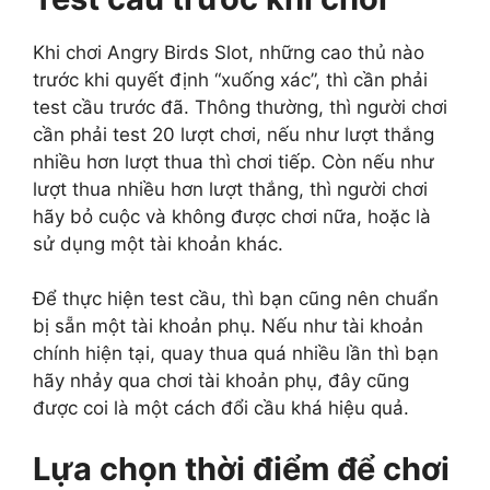
Khi chơi Angry Birds Slot, những cao thủ nào
trước khi quyết định “xuống xác”, thì cần phải
test cầu trước đã. Thông thường, thì người chơi
cần phải test 20 lượt chơi, nếu như lượt thắng
nhiều hơn lượt thua thì chơi tiếp. Còn nếu như
lượt thua nhiều hơn lượt thắng, thì người chơi
hãy bỏ cuộc và không được chơi nữa, hoặc là
sử dụng một tài khoản khác.
Để thực hiện test cầu, thì bạn cũng nên chuẩn
bị sẵn một tài khoản phụ. Nếu như tài khoản
chính hiện tại, quay thua quá nhiều lần thì bạn
hãy nhảy qua chơi tài khoản phụ, đây cũng
được coi là một cách đổi cầu khá hiệu quả.
Lựa chọn thời điểm để chơi