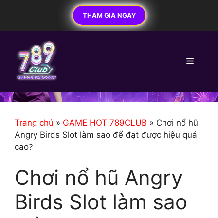
Chuyển
THAM GIA NGAY
đến
nội
dung
Menu
Trang chủ
»
GAME HOT 789CLUB
»
Chơi nổ hũ
Angry Birds Slot làm sao để đạt được hiệu quả
cao?
Chơi nổ hũ Angry
Birds Slot làm sao