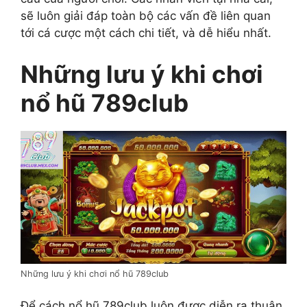
sẽ luôn giải đáp toàn bộ các vấn đề liên quan
tới cá cược một cách chi tiết, và dễ hiểu nhất.
Những lưu ý khi chơi
nổ hũ 789club
Những lưu ý khi chơi nổ hũ 789club
Để cách nổ hũ 789club luôn được diễn ra thuận