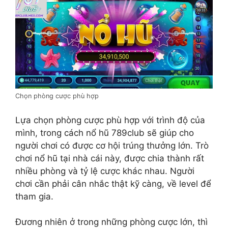
Chọn phòng cược phù hợp
Lựa chọn phòng cược phù hợp với trình độ của
mình, trong cách nổ hũ 789club sẽ giúp cho
người chơi có được cơ hội trúng thưởng lớn. Trò
chơi nổ hũ tại nhà cái này, được chia thành rất
nhiều phòng và tỷ lệ cược khác nhau. Người
chơi cần phải cân nhắc thật kỹ càng, về level để
tham gia.
Đương nhiên ở trong những phòng cược lớn, thì