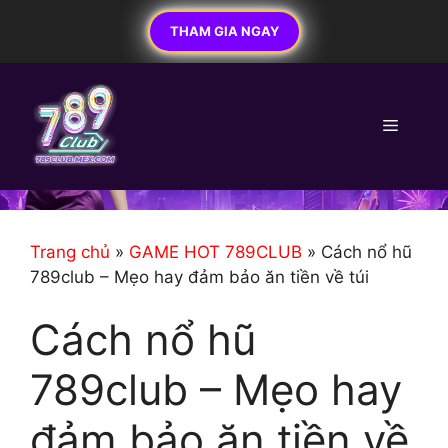
Chuyển
THAM GIA NGAY
đến
nội
dung
Menu
Trang chủ
»
GAME HOT 789CLUB
»
Cách nổ hũ
789club – Mẹo hay đảm bảo ăn tiền về túi
Cách nổ hũ
789club – Mẹo hay
đảm bảo ăn tiền về