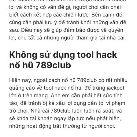
lợi và không có vấn đề gì, người chơi cần phải
biết cách kết hợp các chiến lược. Bên cạnh đó,
cũng cần phải lưu ý để tránh khỏi những vấn đề
sau. Điều này sẽ giúp đảm bảo được về quyền
lợi, cho tất cả những người tham gia tại nhà cái.
Không sử dụng tool hack
nổ hũ 789club
Hiện nay, ngoài cách nổ hũ 789club có rất nhiều
quảng cáo về tool hack nổ hũ, để trúng jackpot
lớn ở trên mạng. Anh em cần phải hết sức tỉnh
táo, để tránh bị kẻ xấu lợi dụng dẫn tới vi phạm
trò chơi. Nhà cái 789club luôn luôn rà soát, và
sẽ khóa tài khoản ngay lập tức nếu phát hiện,
những hoạt động bất thường từ người chơi.