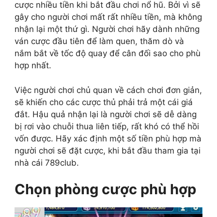
cược nhiều tiền khi bắt đầu chơi nổ hũ. Bởi vì sẽ
gây cho người chơi mất rất nhiều tiền, mà không
nhận lại một thứ gì. Người chơi hãy dành những
ván cược đầu tiên để làm quen, thăm dò và
nắm bắt về tốc độ quay để cân đối sao cho phù
hợp nhất.
Việc người chơi chủ quan về cách chơi đơn giản,
sẽ khiến cho các cược thủ phải trả một cái giá
đắt. Hậu quả nhận lại là người chơi sẽ dễ dàng
bị rơi vào chuỗi thua liên tiếp, rất khó có thể hồi
vốn được. Hãy xác định một số tiền phù hợp mà
người chơi sẽ đặt cược, khi bắt đầu tham gia tại
nhà cái 789club.
Chọn phòng cược phù hợp