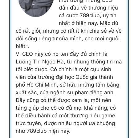
dẫn đầu về thương hiệu
cá cược 789club, uy tín
nhất ở hiện nay. Mặc dù
cô rất giỏi, nhưng cô rất ít khi chia sẻ về về
đời sống riêng tư của mình, cho mọi người
biết.”.
Vị CEO này có họ tên đầy đủ chính là
Lương Thị Ngọc Hà, từ những thông tin mà
tôi biết được. Cô chính là một cựu sinh
viên của trường đại học Quốc gia thành
phố Hồ Chí Minh, sở hữu những tấm bằng
xuất sắc, của ngành sư phạm tiếng anh.
Đây cũng có thể được xem là, một nền
tảng giúp cho cô có đủ mọi khả năng, có
thể điều hành cả một thương hiệu game
trực tuyến, được nhiều người ưa chuộng
như 789club hiện nay.