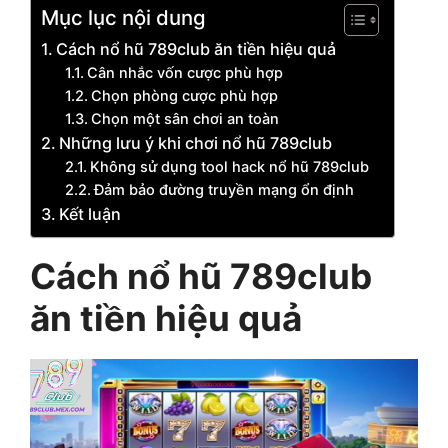
Mục lục nội dung
Cách nổ hũ 789club ăn tiền hiệu quả
Cân nhắc vốn cược phù hợp
Chọn phòng cược phù hợp
Chọn một sân chơi an toàn
Những lưu ý khi chơi nổ hũ 789club
Không sử dụng tool hack nổ hũ 789club
Đảm bảo đường truyền mạng ổn định
Kết luận
Cách nổ hũ 789club
ăn tiền hiệu quả