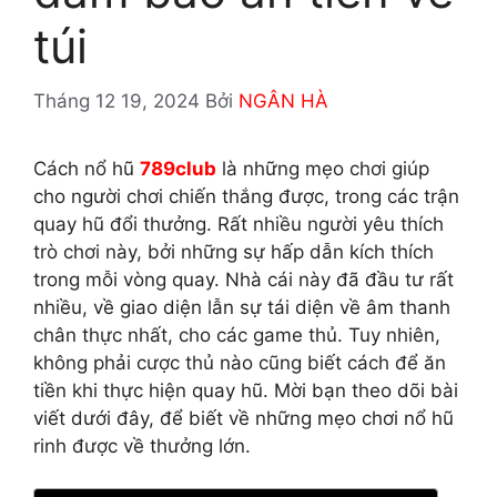
túi
Tháng 12 19, 2024
Bởi
NGÂN HÀ
Cách nổ hũ
789club
là những mẹo chơi giúp
cho người chơi chiến thắng được, trong các trận
quay hũ đổi thưởng. Rất nhiều người yêu thích
trò chơi này, bởi những sự hấp dẫn kích thích
trong mỗi vòng quay. Nhà cái này đã đầu tư rất
nhiều, về giao diện lẫn sự tái diện về âm thanh
chân thực nhất, cho các game thủ. Tuy nhiên,
không phải cược thủ nào cũng biết cách để ăn
tiền khi thực hiện quay hũ. Mời bạn theo dõi bài
viết dưới đây, để biết về những mẹo chơi nổ hũ
rinh được về thưởng lớn.