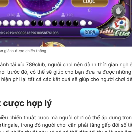
ôn giành được chiến thắng
nh tài xỉu 789club, người chơi nên dành thời gian nghi
hơi trước đó, có thể sẽ giúp cho bạn đưa ra được những
hiện ghi lại tất cả các kết quả sẽ giúp cho người chơi
t cược hợp lý
hiều chiến thuật cược mà người chơi có thể áp dụng trong
rtingale, trong đó người chơi cần phải tăng gấp đôi số t