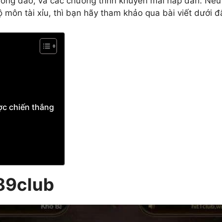
 đông đảo, và các chương trình khuyến mãi hấp dẫn. Nếu
ộ môn tài xỉu, thì bạn hãy tham khảo qua bài viết dưới đ
ợc chiến thắng
789club