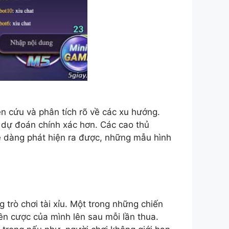
ên cứu và phân tích rõ về các xu hướng.
 dự đoán chính xác hơn. Các cao thủ
 dễ dàng phát hiện ra được, những mẫu hình
 trò chơi tài xỉu. Một trong những chiến
iền cược của mình lên sau mỗi lần thua.