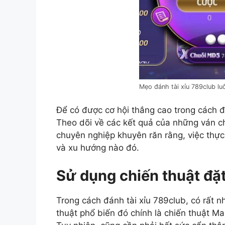
Mẹo đánh tài xỉu 789club lu
Để có được cơ hội thắng cao trong cách đá
Theo dõi về các kết quả của những ván c
chuyên nghiệp khuyên răn rằng, việc thực 
và xu hướng nào đó.
Sử dụng chiến thuật đặ
Trong cách đánh tài xỉu 789club, có rất n
thuật phổ biến đó chính là chiến thuật Ma