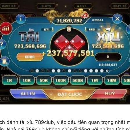
ách đánh tài xỉu 789club, việc đầu tiên quan trọng nhất 
tín. Nhà cái 789club không chỉ nổi tiếng với những tính