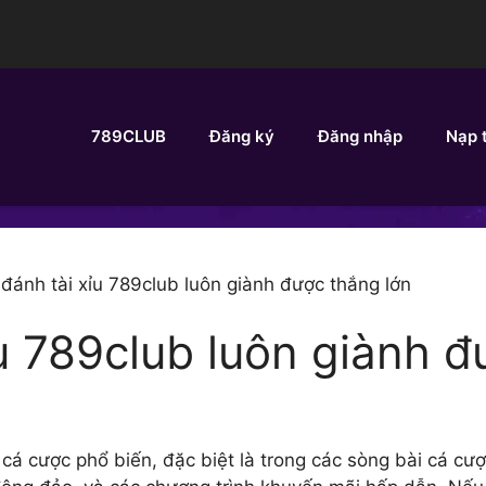
789CLUB
Đăng ký
Đăng nhập
Nạp 
đánh tài xỉu 789club luôn giành được thắng lớn
u 789club luôn giành đ
i cá cược phổ biến, đặc biệt là trong các sòng bài cá cượ