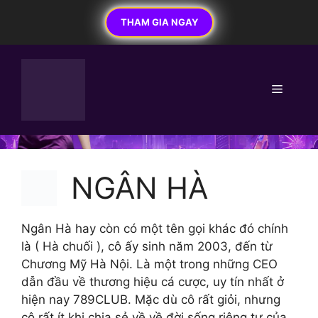
Chuyển
THAM GIA NGAY
đến
nội
dung
Menu
NGÂN HÀ
Ngân Hà hay còn có một tên gọi khác đó chính
là ( Hà chuối ), cô ấy sinh năm 2003, đến từ
Chương Mỹ Hà Nội. Là một trong những CEO
dẫn đầu về thương hiệu cá cược, uy tín nhất ở
hiện nay 789CLUB. Mặc dù cô rất giỏi, nhưng
cô rất ít khi chia sẻ về về đời sống riêng tư của