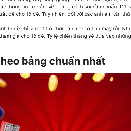
các thông tin cơ bản, về những cách soi cầu chuẩn. Đối 
 để chơi lô đề. Tuy nhiên, đối với các anh em tân thủ mớ
nh lô đề chỉ là một trò chơi cá cược có tính may rủi. N
 tham gia chơi lô đề. Tỷ lệ chiến thắng sẽ dựa vào nhữn
 theo bảng chuẩn nhất