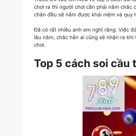
chơi ra thì người chơi cần phải nắm chắc 
chắn đều sẽ nắm được khái niệm và quy luật
Đã có rất nhiều anh em nghĩ rằng: Việc đá
lâu năm, chắc hẳn ai cũng sẽ nhận ra khi
chơi.
Top 5 cách soi cầu