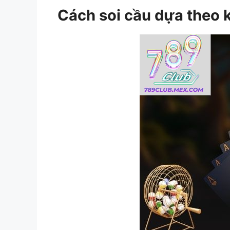
Cách soi cầu dựa theo 