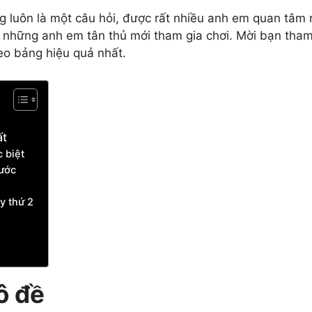
 luôn là một câu hỏi, được rất nhiều anh em quan tâm r
i những anh em tân thủ mới tham gia chơi. Mời bạn tham 
eo bảng hiệu quả nhất.
ất
c biệt
rước
y thứ 2
ô đề