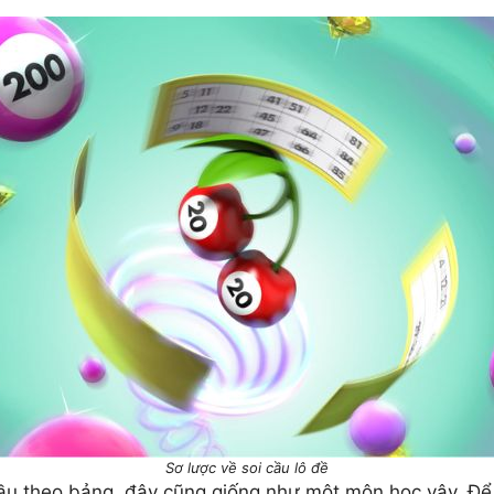
Sơ lược về soi cầu lô đề
 cầu theo bảng, đây cũng giống như một môn học vậy. Để 