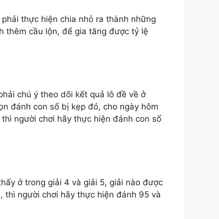
 phải thực hiện chia nhỏ ra thành những
 thêm cầu lộn, để gia tăng được tỷ lệ
hải chú ý theo dõi kết quả lô đề về ở
chọn đánh con số bị kẹp đó, cho ngày hôm
, thì người chơi hãy thực hiện đánh con số
hấy ở trong giải 4 và giải 5, giải nào được
9, thì người chơi hãy thực hiện đánh 95 và