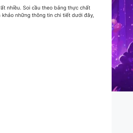
ất nhiều. Soi cầu theo bảng thực chất
khảo những thông tin chi tiết dưới đây,