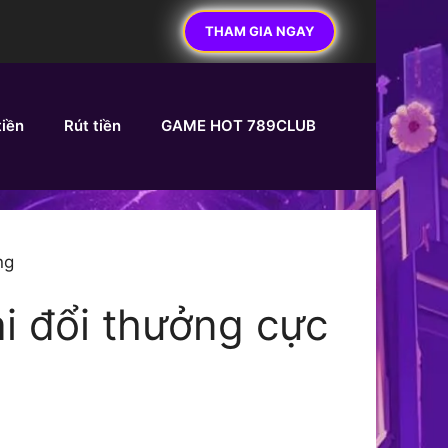
THAM GIA NGAY
tiền
Rút tiền
GAME HOT 789CLUB
ng
i đổi thưởng cực