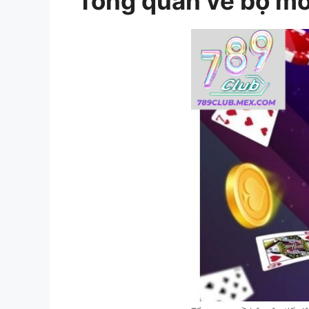
Tổng quan về bộ mô