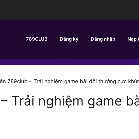
789CLUB
Đăng ký
Đăng nhập
Nạp 
lên 789club – Trải nghiệm game bài đổi thưởng cực khủ
 – Trải nghiệm game bà