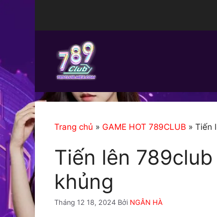
Chuyển
đến
nội
dung
Trang chủ
»
GAME HOT 789CLUB
»
Tiến 
Tiến lên 789club
khủng
Tháng 12 18, 2024
Bởi
NGÂN HÀ