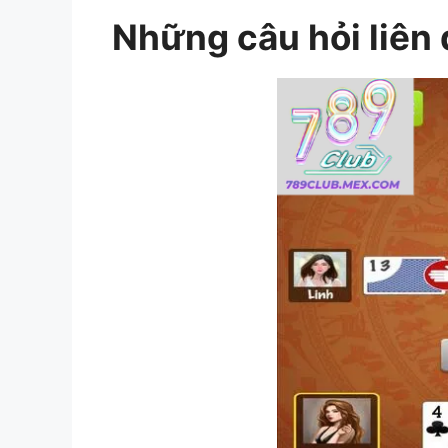
Những câu hỏi liên 