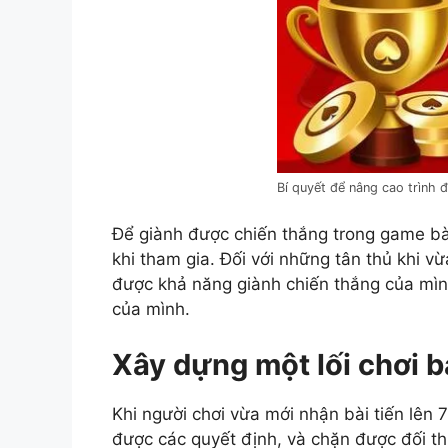
Bí quyết để nâng cao trình đ
Để giành được chiến thắng trong game bài
khi tham gia. Đối với những tân thủ khi
được khả năng giành chiến thắng của mình
của mình.
Xây dựng một lối chơi b
Khi người chơi vừa mới nhận bài tiến lên
được các quyết định, và chặn được đối th