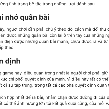
hững tình trạng bế tắc trong những lượt đánh sau.
i nhớ quân bài
đây, người chơi cần phải chú ý theo dõi cách mà đối thủ 
oán được những quân bài còn lại ở trên tay của những n
nhận diện được những quân bài mạnh, chưa được ra và từ
ếp theo.
n định
ng game này, điều quan trọng nhất là người chơi phải giữ
úc chi phối quyết định của mình, vì điều này rất có th
 đi sự tập trung, trong tất cả các pha quyết định quan 
ích hợp nhất để ra bài, nhằm chặn được đường đi của đố
ất có thể ảnh hưởng lớn tới kết quả cuối cùng, của mỗi v