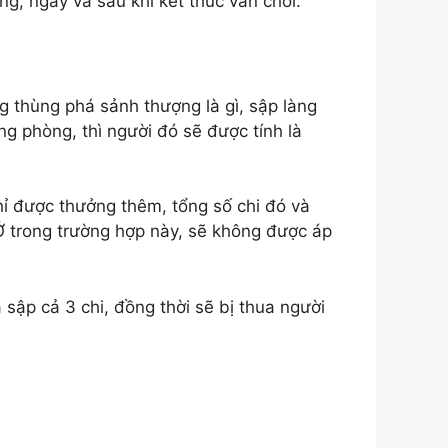
ùng, ngay và sau khi kết thúc ván chơi.
ong thùng phá sảnh thượng là gì, sập làng
ng phòng, thì người đó sẽ được tính là
chỉ được thưởng thêm, tổng số chi đó và
 Ở trong trường hợp này, sẽ không được áp
à sập cả 3 chi, đồng thời sẽ bị thua người