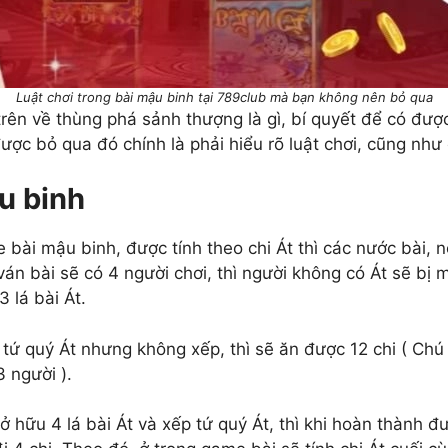
Luật chơi trong bài mậu binh tại 789club mà bạn không nên bỏ qua
rên về thùng phá sảnh thượng là gì, bí quyết để có đượ
ược bỏ qua đó chính là phải hiểu rõ luật chơi, cũng như
ậu binh
bài mậu binh, được tính theo chi Át thì các nước bài, n
 bài sẽ có 4 người chơi, thì người không có Át sẽ bị mất
3 lá bài Át.
tứ quý Át nhưng không xếp, thì sẽ ăn được 12 chi ( Chú
 người ).
ở hữu 4 lá bài Át và xếp tứ quý Át, thì khi hoàn thành 