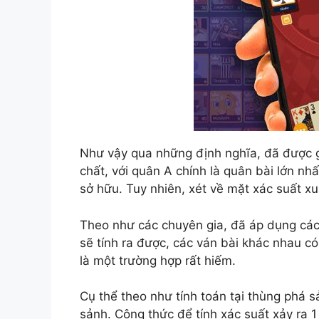
Như vậy qua những định nghĩa, đã được gi
chất, với quân A chính là quân bài lớn n
sở hữu. Tuy nhiên, xét về mặt xác suất xuấ
Theo như các chuyên gia, đã áp dụng các 
sẽ tính ra được, các ván bài khác nhau c
là một trường hợp rất hiếm.
Cụ thể theo như tính toán tại thùng phá sả
sảnh. Công thức để tính xác suất xảy ra 