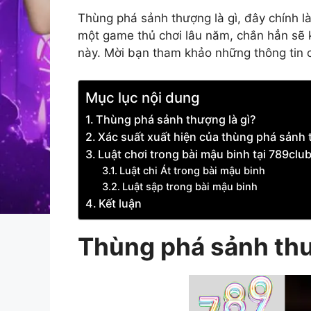
Thùng phá sảnh thượng là gì, đây chính là
một game thủ chơi lâu năm, chắn hẳn sẽ k
này. Mời bạn tham khảo những thông tin c
Mục lục nội dung
Thùng phá sảnh thượng là gì?
Xác suất xuất hiện của thùng phá sảnh 
Luật chơi trong bài mậu binh tại 789cl
Luật chi Át trong bài mậu binh
Luật sập trong bài mậu binh
Kết luận
Thùng phá sảnh thư