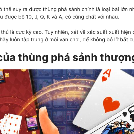
ó thể suy ra được thùng phá sảnh chính là loại bài lớn n
 được bộ 10, J, Q, K và A, có cùng chất với nhau.
thủ là cực kỳ cao. Tuy nhiên, xét về xác suất xuất hiện
i hãy luôn tập trung ở mỗi ván chơi, để không bỏ lỡ bất 
của thùng phá sảnh thượng