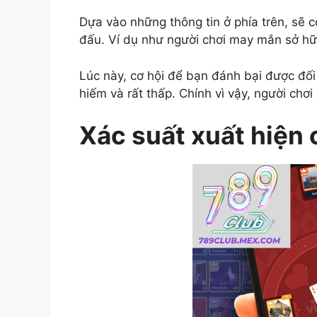
Dựa vào những thông tin ở phía trên, sẽ c
đấu. Ví dụ như người chơi may mắn sở hữu
Lúc này, cơ hội để bạn đánh bại được đối 
hiếm và rất thấp. Chính vì vậy, người chơ
Xác suất xuất hiện 