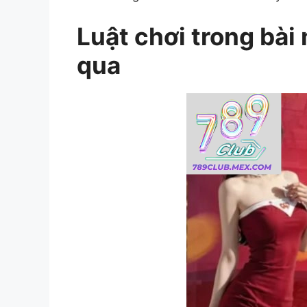
Luật chơi trong bài
qua