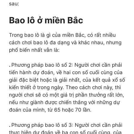
sau:
Bao lô ở miền Bắc
Trong bao lô là gì của miền Bắc, có rất nhiều
cách chơi bao lô đa dạng và khác nhau, nhưng
phổ biến nhất vẫn là:
.
Phương pháp bao lô số 2: Người chơi cần phải
tiến hành dự đoán, về hai con số cuối cùng của
giải đặc biệt hoặc là giải nhất, của kết quả xổ số
kiến thiết ở trong ngày. Theo cách chơi này, thì
người chơi sẽ có một giá trị phần thưởng rất lớn,
nếu như giành được chiến thắng với những dự
đoán của mình, từ 65 hoặc 70 lần.
.
Phương pháp bao lô số 3: Người chơi cần phải
thực hiện dự đoán về ba con số cuối cùng, của