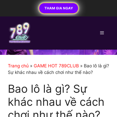
Chuyển
THAM GIA NGAY
đến
nội
dung
Menu
Trang chủ
»
GAME HOT 789CLUB
»
Bao lô là gì?
Sự khác nhau về cách chơi như thế nào?
Bao lô là gì? Sự
khác nhau về cách
chơi như thế nào?