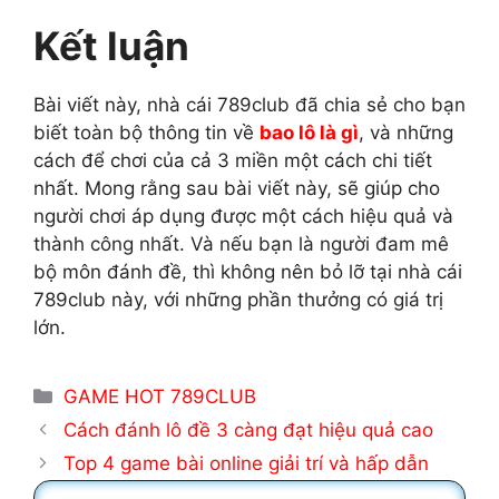
Kết luận
Bài viết này, nhà cái 789club đã chia sẻ cho bạn
biết toàn bộ thông tin về
bao lô là gì
, và những
cách để chơi của cả 3 miền một cách chi tiết
nhất. Mong rằng sau bài viết này, sẽ giúp cho
người chơi áp dụng được một cách hiệu quả và
thành công nhất. Và nếu bạn là người đam mê
bộ môn đánh đề, thì không nên bỏ lỡ tại nhà cái
789club này, với những phần thưởng có giá trị
lớn.
Danh
GAME HOT 789CLUB
mục
Cách đánh lô đề 3 càng đạt hiệu quả cao
Top 4 game bài online giải trí và hấp dẫn