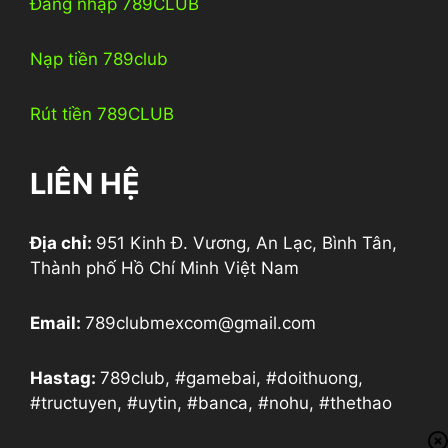
Đăng nhập 789CLUB
Nạp tiền 789club
Rút tiền 789CLUB
LIÊN HỆ
Địa chỉ:
951 Kinh Đ. Vương, An Lạc, Bình Tân,
Thành phố Hồ Chí Minh Việt Nam
Email:
789clubmexcom@gmail.com
Hastag:
789club, #gamebai, #doithuong,
#tructuyen, #uytin, #banca, #nohu, #thethao