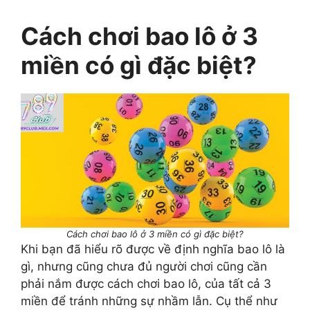
Cách chơi bao lô ở 3
miền có gì đặc biệt?
Cách chơi bao lô ở 3 miền có gì đặc biệt?
Khi bạn đã hiểu rõ được về định nghĩa bao lô là
gì, nhưng cũng chưa đủ người chơi cũng cần
phải nắm được cách chơi bao lô, của tất cả 3
miền để tránh những sự nhầm lẫn. Cụ thể như