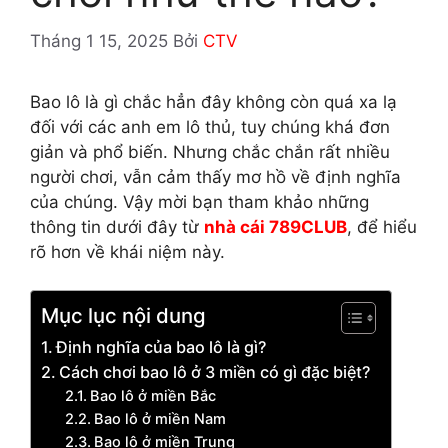
Tháng 1 15, 2025
Bởi
CTV
Bao lô là gì chắc hẳn đây không còn quá xa lạ
đối với các anh em lô thủ, tuy chúng khá đơn
giản và phổ biến. Nhưng chắc chắn rất nhiều
người chơi, vẫn cảm thấy mơ hồ về định nghĩa
của chúng. Vậy mời bạn tham khảo những
thông tin dưới đây từ
nhà cái 789CLUB
, để hiểu
rõ hơn về khái niệm này.
Mục lục nội dung
Định nghĩa của bao lô là gì?
Cách chơi bao lô ở 3 miền có gì đặc biệt?
Bao lô ở miền Bắc
Bao lô ở miền Nam
Bao lô ở miền Trung