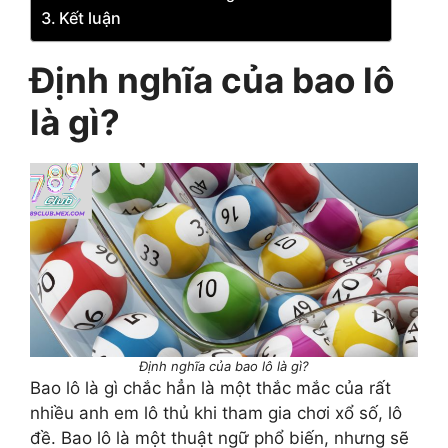
Kết luận
Định nghĩa của bao lô
là gì?
Định nghĩa của bao lô là gì?
Bao lô là gì chắc hẳn là một thắc mắc của rất
nhiều anh em lô thủ khi tham gia chơi xổ số, lô
đề. Bao lô là một thuật ngữ phổ biến, nhưng sẽ