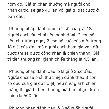
hôm đó. Giá trị phần thưởng mà người chơi
nhận được, sẽ gấp 40 lần với giá trị đặt cược ở
ban đầu.
.
Phương pháp đánh bao lô 2 số của giải 18:
Người chơi cần phải tiến hành đánh 2 con số,
nếu như trúng ngay 2 con số cuối của một trong
18 giải của đài, mà người chơi tham gia vào đặt
cược thì sẽ được công nhận là chiến thắng. Giá
trị tiền thưởng khi giành chiến thắng là 4,5 lần.
.
Phương pháp đánh bao lô là gì ở 3 số đầu:
Người chơi sẽ phải thực hiện đánh theo 3 con
số đầu của giải đặc biệt, nếu như giành chiến
thắng thì giá trị tiền thưởng mà bạn nhận được
chính là 500 lần.
.
Phương pháp đánh bao lô 3 số cuối: Người