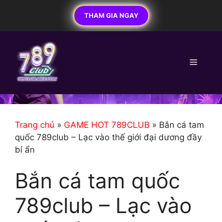
Chuyển
THAM GIA NGAY
đến
nội
dung
Menu
Trang chủ
»
GAME HOT 789CLUB
»
Bắn cá tam
quốc 789club – Lạc vào thế giới đại dương đầy
bí ẩn
Bắn cá tam quốc
789club – Lạc vào