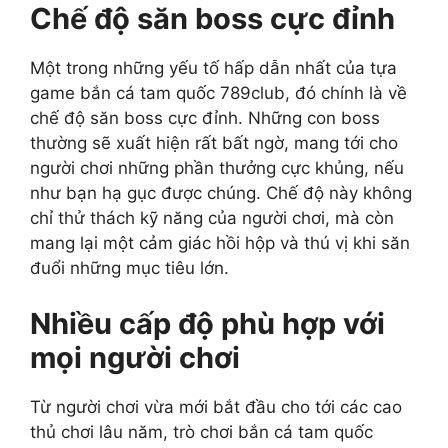
Chế độ săn boss cực đỉnh
Một trong những yếu tố hấp dẫn nhất của tựa
game bắn cá tam quốc 789club, đó chính là về
chế độ săn boss cực đỉnh. Những con boss
thường sẽ xuất hiện rất bất ngờ, mang tới cho
người chơi những phần thưởng cực khủng, nếu
như bạn hạ gục được chúng. Chế độ này không
chỉ thử thách kỹ năng của người chơi, mà còn
mang lại một cảm giác hồi hộp và thú vị khi săn
đuổi những mục tiêu lớn.
Nhiều cấp độ phù hợp với
mọi người chơi
Từ người chơi vừa mới bắt đầu cho tới các cao
thủ chơi lâu năm, trò chơi bắn cá tam quốc