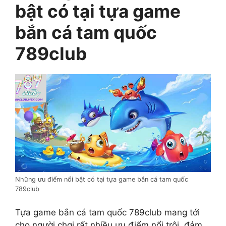
bật có tại tựa game
bắn cá tam quốc
789club
Những ưu điểm nổi bật có tại tựa game bắn cá tam quốc
789club
Tựa game bắn cá tam quốc 789club mang tới
cho người chơi rất nhiều ưu điểm nổi trội, đảm