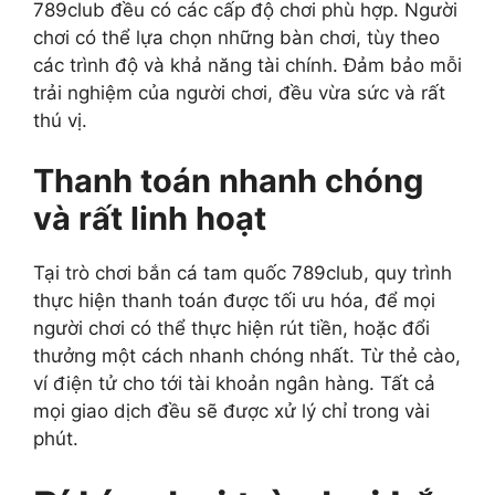
789club đều có các cấp độ chơi phù hợp. Người
chơi có thể lựa chọn những bàn chơi, tùy theo
các trình độ và khả năng tài chính. Đảm bảo mỗi
trải nghiệm của người chơi, đều vừa sức và rất
thú vị.
Thanh toán nhanh chóng
và rất linh hoạt
Tại trò chơi bắn cá tam quốc 789club, quy trình
thực hiện thanh toán được tối ưu hóa, để mọi
người chơi có thể thực hiện rút tiền, hoặc đổi
thưởng một cách nhanh chóng nhất. Từ thẻ cào,
ví điện tử cho tới tài khoản ngân hàng. Tất cả
mọi giao dịch đều sẽ được xử lý chỉ trong vài
phút.