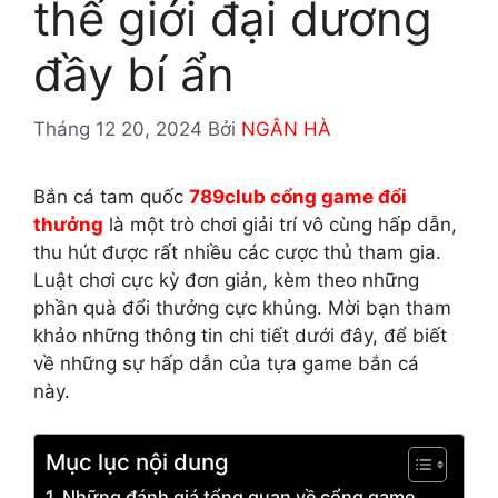
thế giới đại dương
đầy bí ẩn
Tháng 12 20, 2024
Bởi
NGÂN HÀ
Bắn cá tam quốc
789club cổng game đổi
thưởng
là một trò chơi giải trí vô cùng hấp dẫn,
thu hút được rất nhiều các cược thủ tham gia.
Luật chơi cực kỳ đơn giản, kèm theo những
phần quà đổi thưởng cực khủng. Mời bạn tham
khảo những thông tin chi tiết dưới đây, để biết
về những sự hấp dẫn của tựa game bắn cá
này.
Mục lục nội dung
Những đánh giá tổng quan về cổng game