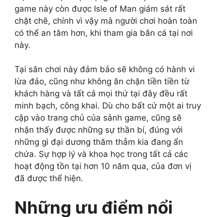
game này còn được Isle of Man giám sát rất
chặt chẽ, chính vì vậy mà người chơi hoàn toàn
có thể an tâm hơn, khi tham gia bắn cá tại nơi
này.
Tại sân chơi này đảm bảo sẽ không có hành vi
lừa đảo, cũng như không ăn chặn tiền tiền từ
khách hàng và tất cả mọi thứ tại đây đều rất
minh bạch, công khai. Dù cho bất cứ một ai truy
cập vào trang chủ của sảnh game, cũng sẽ
nhận thấy được những sự thần bí, đúng với
những gì đại dương thăm thẳm kia đang ẩn
chứa. Sự hợp lý và khoa học trong tất cả các
hoạt động tồn tại hơn 10 năm qua, của đơn vị
đã được thể hiện.
Những ưu điểm nổi