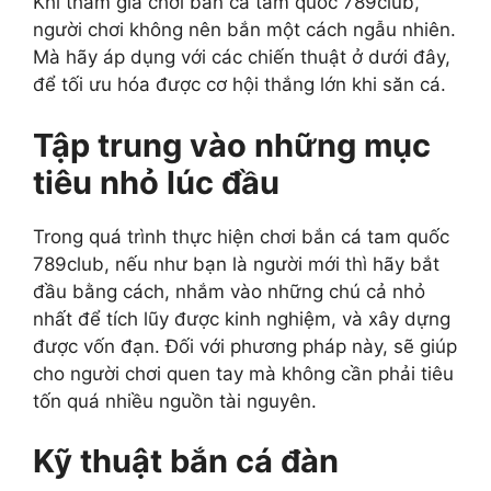
Khi tham gia chơi bắn cá tam quốc 789club,
người chơi không nên bắn một cách ngẫu nhiên.
Mà hãy áp dụng với các chiến thuật ở dưới đây,
để tối ưu hóa được cơ hội thắng lớn khi săn cá.
Tập trung vào những mục
tiêu nhỏ lúc đầu
Trong quá trình thực hiện chơi bắn cá tam quốc
789club, nếu như bạn là người mới thì hãy bắt
đầu bằng cách, nhắm vào những chú cả nhỏ
nhất để tích lũy được kinh nghiệm, và xây dựng
được vốn đạn. Đối với phương pháp này, sẽ giúp
cho người chơi quen tay mà không cần phải tiêu
tốn quá nhiều nguồn tài nguyên.
Kỹ thuật bắn cá đàn